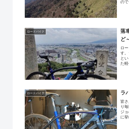
ので
落
ロードバイク
ど
ロー
す。
とい
た軽
ラ
ロードバイク
皆さ
り毎
ジョ
に挙