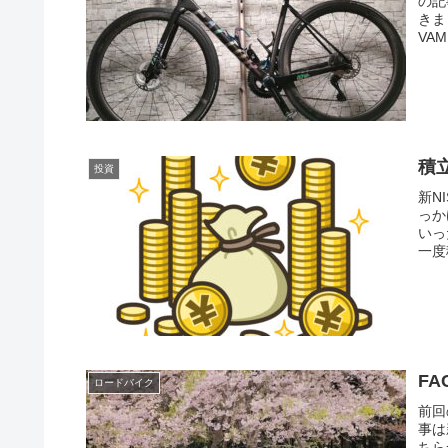
の記
きま
VA
積
投資
新N
っか
いっ
一度
FA
ロードバイク
前回
事は
ちら