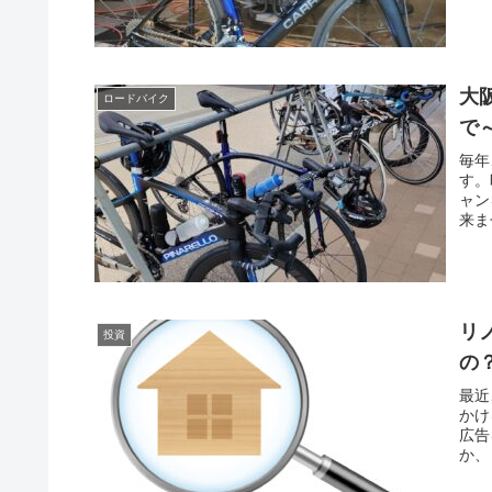
大
ロードバイク
で
毎年
す。
ャン
来ま
リ
投資
の
最近
かけ
広告
か、