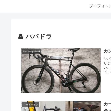
プロフィ～
パパドラ
カ
Uncategorized
ヤバ
りま
い、
て、
カ
ロードバイク
色