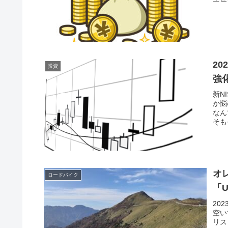
2
投資
強
新N
か悩
なん
そも
オ
ロードバイク
「
20
空い
リス