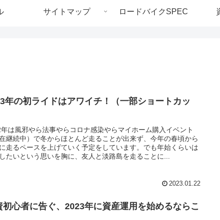
ル
サイトマップ
ロードバイクSPEC
023年の初ライドはアワイチ！（一部ショートカッ
）
22年は風邪やら法事やらコロナ感染やらマイホーム購入イベント
在継続中）で冬からほとんど走ることが出来ず、今年の春頃から
に走るペースを上げていく予定をしています。でも年始くらいは
したいという思いを胸に、友人と淡路島を走ることに...
2023.01.22
資初心者に告ぐ、2023年に資産運用を始めるならこ
！