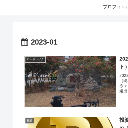
プロフィ～
2023-01
2
ロードバイク
ト
20
（現
徐々
遠出
投
投資
れ