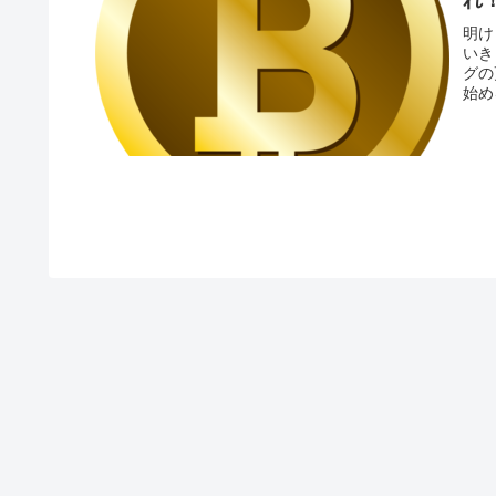
明け
いき
グの
始め