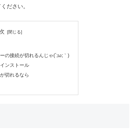
てください。
次
の接続が切れるんじゃ(´;ω;｀)
インストール
が切れるなら