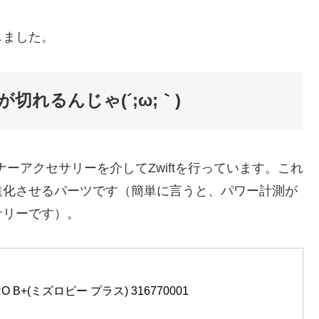
しました。
れるんじゃ(´;ω;｀)
レーナーアクセサリーを介してZwiftを行っています。これ
進化させるパーツです（簡単に言うと、パワー計測が
サリーです）。
RO B+(ミズロビー プラス) 316770001