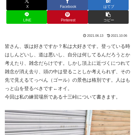
X
Facebook
はてブ
LINE
Pinterest
コピー
2021.06.13
2021.10.06
皆さん、坂は好きですか？私は大好きです。登っている時
はしんどいし、道は悪いし、自分は何してるんだろうとか
考えたり、雑念だらけです。しかし頂上に近づくにつれて
雑念が消え去り、頭の中は登ることしか考えられず、その
先で見えるてっぺん（ゴール）の景色は格別です。人はも
っと山を登るべきです←オイ。
今回は私の練習場所である十三峠について書きます。