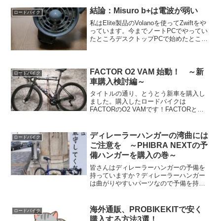
結論：Misuro b+は電波が弱い
ロードバイク
私はElite製品のVolanoを使ってZwiftをや
っています。今までノートPCでやってい
たところデスクトップPCで始めたところ
全くつながらず。。。何とか解決できた
ので記事にまとめました。まぁ解決策は
簡単でしたが💦Zwift再開！が、、、...
FACTOR O2 VAM 始動！ ～新
ロードバイク
車購入検討編～
タイトルの通り、とうとう新車を購入し
ました。購入したロードバイクは
FACTORのO2 VAMです！FACTORと言
えばOSTRO VAMですな。ヒルクライマ
ーの自分はO2 VAMを選びましたが諸事
情で購入から中々乗れず、やっと数回乗
ディレーラーハンガーの湾曲には
ロードバイク
ることが...
ご注意を ～PHIBRA NEXTの予
備ハンガーを購入の巻～
皆さんはディレーラーハンガーの予備を
持っていますか？ディレーラーハンガー
は曲がりやすいパーツなので予備を持っ
ておくことをお勧めします。今回は予備
パーツを購入するまでの流れを記事にま
とめてみました。そもそもディレーラー
海外通販、PROBIKEKITで安く
ロードバイク
ハンガーってなに？ディレ...
購入する方法3選！