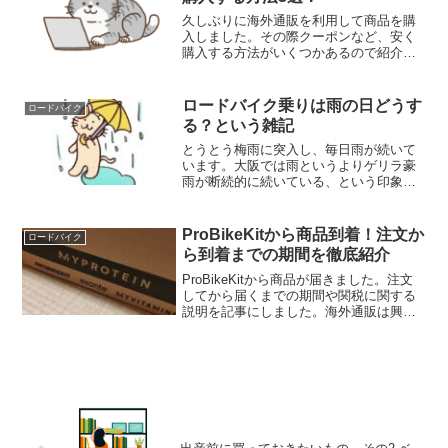
久しぶりに海外通販を利用して商品を購
入しました。その際クーポンなど、安く
購入する方法がいくつかあるので紹介し
たいと思います。国内で購入するより圧
倒的に安い海外通販をさらに安く購入し
て、素敵なロードバイクライフを過ごし
ロードバイク乗りは雨の日どうす
ロードバイク
ましょう！
る？という雑記
とうとう梅雨に突入し、毎日雨が続いて
います。大阪では雨というよりゲリラ豪
雨が断続的に続いている、という印象で
す。そのため自転車には乗れない日々が
続いています。特に自転車通勤の人は厳
しい時期だなぁそんな日々なので、雨の
ProBikeKitから商品到着！注文か
ロードバイク
日はどんなことをするのか...
ら到着までの期間を徹底紹介
ProBikeKitから商品が届きました。注文
してから届くまでの期間や関税に関する
説明を記事にしました。海外通販は興味
あるけど不安💦という方は是非参考にし
てみてください。安くてオススメです
よ！