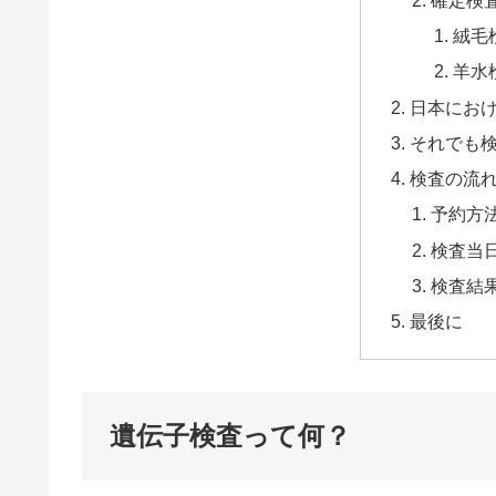
絨毛
羊水
日本にお
それでも
検査の流
予約方
検査当
検査結
最後に
遺伝子検査って何？