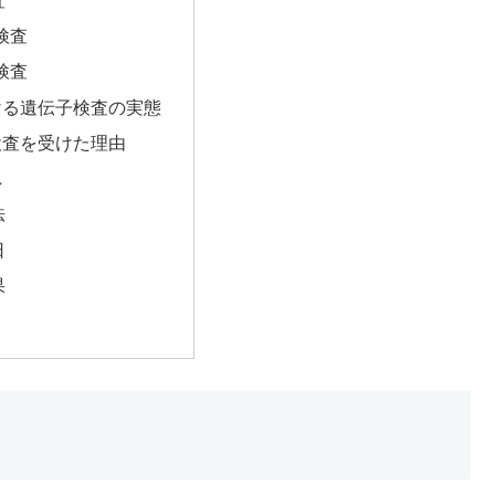
検査
検査
ける遺伝子検査の実態
検査を受けた理由
れ
法
日
果