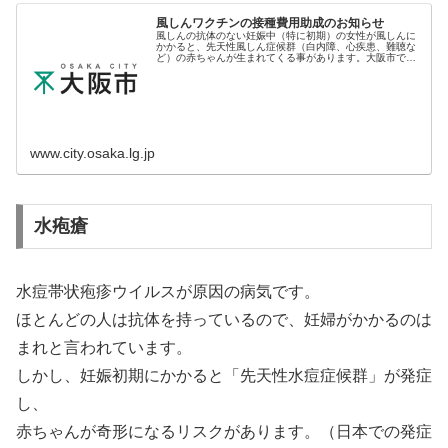
風しんワクチンの接種費用助成のお知らせ
風しんの抗体のない妊娠中（特に初期）の女性が風しんに
かかると、先天性風しん症候群（白内障、心疾患、難聴な
ど）の赤ちゃんが生まれてくる事があります。大阪市で
は、先天性風しん症候群を予防するための対策として、風
しんワクチン接種費用の公費助成..
www.city.osaka.lg.jp
水疱瘡
水痘帯状疱疹ウイルスが原因の病気です。
ほとんどの人は抗体を持っているので、妊婦がかかるのは
まれと言われています。
しかし、妊娠初期にかかると「先天性水痘症候群」が発症
し、
赤ちゃんが奇形になるリスクがあります。（日本での発症