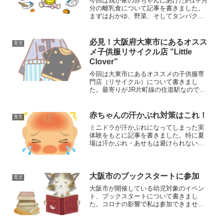
今回は我が家の赤ちゃんにあげた約1ヶ月
分の離乳食について記事を書きました。
まずはおかゆ、野菜、そしてタンパク質
へと少しずつ食べ物の種類を増やしてい
る段階です。離乳食の作り方も書きまし
たので、是非作ってみてください！
必見！大阪府大東市にあるオスス
育児
メ子供服リサイクル店 ”Little
Clover”
今回は大東市にあるオススメの子供服専
門店（リサイクル）について書きまし
た。最寄りがJR片町線の住道駅なので、
アクセスが良い人は是非覗いてみてくだ
さい。きっと掘り出し物が見つかるはず
です。
赤ちゃんの汗かぶれ対策はこれ！
育児
ミニドラが汗かぶれになってしまった実
体験をもとに記事を書きました。特に夏
場は汗かぶれ・あせもは避けられないの
で、しっかりと知識を身につけて準備し
ましょう。
大阪市のブックスタートに参加
育児
大阪市が開催している幼児対象のイベン
ト、ブックスタートについて書きまし
た。コロナの影響で私は参加できません
でしたので、妻から聞いた又聞きの内容
です。次参加できる機会があったら参加