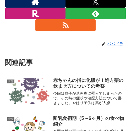
パパドラ
関連記事
赤ちゃんの指に化膿が！処方薬の
育児
飲ませ方についての考察
今回は息子が爪囲炎に罹ってしまったの
で、その時の症状や治療方法について書
きました。やはり子供は薬が大嫌
い・・・、私も薬の飲ませ方の正解はわ
かりませんが、実体験をこのブログに書
いたので参考にしてもらえればと思いま
離乳食初期（5～6ヶ月）の食べ物
育児
す。
紹介