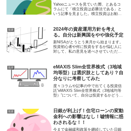
Yahooニュースを見ていた際、とあるコ
ラムにて「積立投資は必勝法である」と
いう記事を見ました。積立投資はお勧め
の資産運用であることは間違いないです
が、必勝法であるという考えは非常に危
険です。積立投資のメリット・デメリッ
2024年の資産運用方針を考え
投資
トについて改めてまと...
る。自分は新興国をやや強化予定
新NISAがとうとう来月から始まります。
投資初心者や何に投資をするか悩む人に
対して、私の意見を述べさせていただき
ます。投資に正解なんてありませんの
で、一つの参考としていただければと思
います。そもそも新NISAって何？詳しい
eMAXIS Slim全世界株式（3地域
投資
話は別のニュースや...
均等型）は選択肢としてあり？自
分なりに考察してみた
度々コラムや記事の中で出てくる投資信
託”eMAXIS Slim全世界株式（3地域均等
型）”について、自分は投資するかどうか
を考えてみました。投資手法の一つの参
考として、本記事を読んでいただければ
と思います。
日銀が利上げ！住宅ローンの変動
投資
金利への影響はなし！嘘情報に惑
わされるな！！
今まで金融緩和政策を継続していた日銀