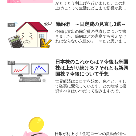
がとうとう利上げを行いました。この利
上げによって生活にどこまで影響が及ぶ
かを心配している人も大勢いると思いま
す。特に住宅ローンに対する懸念が大き
いでしょう。この記事ではそのあたりを
節約術 ～固定費の見直し3選～
投資
整理します。そもそも利上...
今回は支出の固定費の見直しについて書
きました。節約はどの家庭でも考えなけ
ればならない永遠のテーマだと思いま
す。内容は電気・ガス、通信料、保険の
見直しについてです。是非参考にしてみ
てください。
日本株のこれからは？今後も米国
投資
株は上がり続ける？それとも新興
国株？今後について予想
世界経済はコロナを始め、色々と、そし
て確実に変化しています。どの地域に投
資すべきはいつだって悩みますので、投
資先の主要国となる日本・中国・アメリ
カの3つ現状について整理し、今後の予測
の材料となるデータを記事にしてみまし
た。悩んでいる方は参考にしてみてくだ
さい。
日銀が利上げ！住宅ローンの変動金利へ