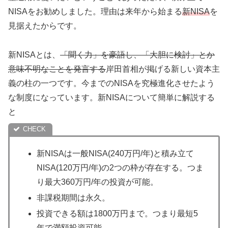
NISAをお勧めしました。理由は来年から始まる
新NISA
を
見据えたからです。
新NISAとは、
「聞く力」を豪語し、「大胆に検討」とか
意味不明なことを発言する
岸田首相が掲げる新しい資本主
義の柱の一つです。今までのNISAを究極進化させたよう
な制度になっています。新NISAについて簡単に解説する
と
新NISAは一般NISA(240万円/年)と積み立て
NISA(120万円/年)の2つの枠が存在する。つま
り最大360万円/年の投資が可能。
非課税期間は永久。
投資できる額は1800万円まで。つまり最短5
年で満額投資可能。