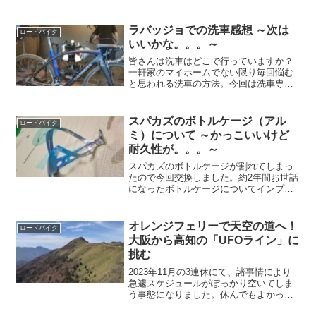
画的に←オイという訳で、カーボンディ
スクロードに乗って2年経ったので、買っ
ておいてよかったアイテムや、買わなく
ラバッジョでの洗車感想 ～次は
ロードバイク
てよかった物を紹介した...
いいかな。。。～
皆さんは洗車はどこで行っていますか？
一軒家のマイホームでない限り毎回悩む
と思われる洗車の方法。今回は洗車専門
店で有名なラバッジョの感想を記事に纏
めてみました。なお、洗車に関する記事
を過去に挙げていますので是非こちらも
スパカズのボトルケージ（アル
ロードバイク
読んでみてください。参考...
ミ）について ～かっこいいけど
耐久性が。。。～
スパカズのボトルケージが割れてしまっ
たので今回交換しました。約2年間お世話
になったボトルケージについてインプレ
を書きましたので、この商品が気になる
方は是非読んでみて下さい。見た目は絶
対にいいと思います（笑）
オレンジフェリーで天空の道へ！
ロードバイク
大阪から高知の「UFOライン」に
挑む
2023年11月の3連休にて、諸事情により
急遽スケジュールがぽっかり空いてしま
う事態になりました。休んでもよかった
のですが、サイクリストとして「ここは