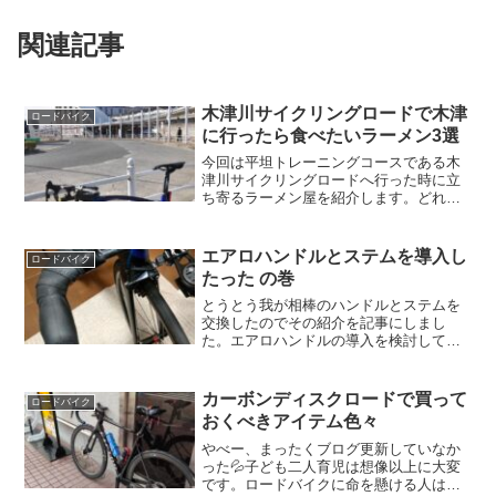
関連記事
木津川サイクリングロードで木津
ロードバイク
に行ったら食べたいラーメン3選
今回は平坦トレーニングコースである木
津川サイクリングロードへ行った時に立
ち寄るラーメン屋を紹介します。どれも
美味しいのでぜひコンプリートしてくだ
さい。木津の美味しい店情報募集中で
す！
エアロハンドルとステムを導入し
ロードバイク
たった の巻
とうとう我が相棒のハンドルとステムを
交換したのでその紹介を記事にしまし
た。エアロハンドルの導入を検討してい
る方は参考にしてください。装備変更の
きっかけ元々相棒には以下の装備をして
いました。ハンドル： SL-70 Ergo
カーボンディスクロードで買って
ロードバイク
400mm カーボ...
おくべきアイテム色々
やべー、まったくブログ更新していなか
った💦子ども二人育児は想像以上に大変
です。ロードバイクに命を懸ける人は計